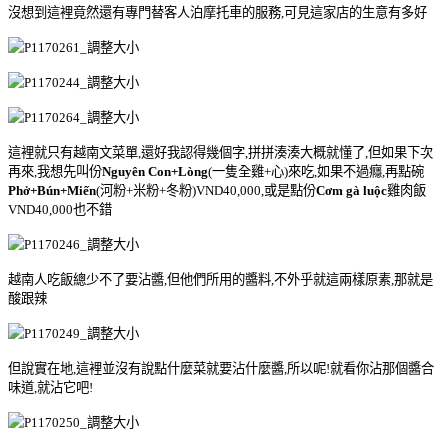
沒想到這裡竟然還有專門替客人
泊摩托車的服務,可見這家店的生意有多好
這裡就只有越南文菜單,還好我認得幾個字,拼拼湊湊大概就懂了,但如果下次
再來,我想先叫份
Nguyên Con+Lòng
(一隻全雞+心)來吃,如果不過癮,再點碗
Phở+Bún+Miến
(河粉+米粉+冬粉)VND40,000,或是點份
Cơm gà luộc
雞肉飯
VND40,000也不錯
越南人吃飯總少不了要沾醬,但他們所用的醬料,不外乎就這兩樣原素,那就是
酸跟辣
但說實在地,這裡並沒有說點什麼菜就要沾什麼醬,所以呢!就看你沾那個醬合
味道,就沾它吧!