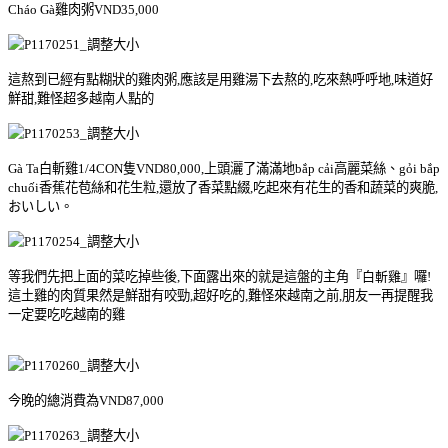
Cháo Gà雞肉粥VND35,000
這熬到
已經有點
糊狀的雞肉粥,應該是用雞湯下去熬的,吃來熱呼呼地,味道好
鮮甜,難怪超多越南人點的
Gà Ta白斬雞1/4CON隻VND80,000,上頭灑了滿滿地bắp cải高麗菜絲、gỏi bắp
chuối香蕉花苞絲和花生粒,還放了香菜點綴,吃起來有花生的香和蔬菜的爽脆,
おいしい。
等我們先把上面的菜吃掉些後,下面露出來的就是這盤的主角
『
白斬雞
』囉
!
這土雞的肉質果然是鮮甜有咬勁,超好吃的
,難怪來越南之前,朋友一再提醒我
一定要吃吃越南的雞
今晚的總消費為VND87,000