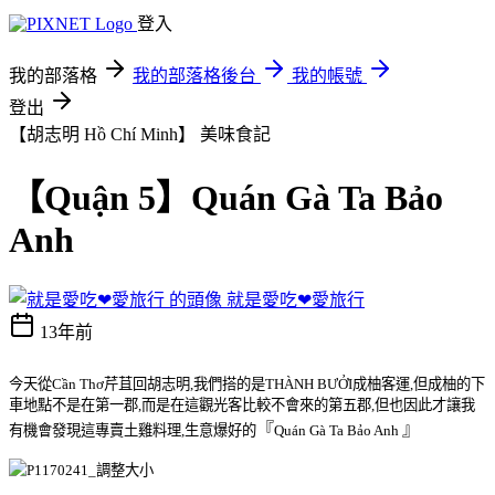
登入
我的部落格
我的部落格後台
我的帳號
登出
【胡志明 Hồ Chí Minh】
美味食記
【Quận 5】Quán Gà Ta Bảo
Anh
就是愛吃❤愛旅行
13年前
今天從Cần Thơ芹苴回胡志明,我們搭的是THÀNH BƯỞI成柚客運,但成柚的下
車地點不是在第一郡,而是在這觀光客比較不會來的第五郡,但也因此才讓我
『
』
有機會發現這專賣土雞料理,生意爆好的
Quán Gà Ta Bảo Anh