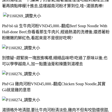
著再擠點檸檬汁進去,這樣越南河粉才算到位,哇~湯頭真棒!
Phở bò tái 生牛肉河粉VND45,000.-翻成Beef Soup Noodle With
Half-done Beef,你看看那生牛肉片,經過熱湯的洗禮後,還透著粉
粉嫩嫩的鮮紅色,看起來是不是很好吃啊?
別懷疑~趕緊挾一塊放進嘴裡,細細品味吧!吃過了原味以後,也
可以學學越南人,加一點醬油膏和辣醬到湯裡去
Phở Gà 雞肉河粉VND45,000.-翻成Chicken Soup Noodle,其實
Gà就是雞的意思
湯頭格外地清甜,要比牛肉河粉清淡些,雞肉不但有咬勁還很甜,