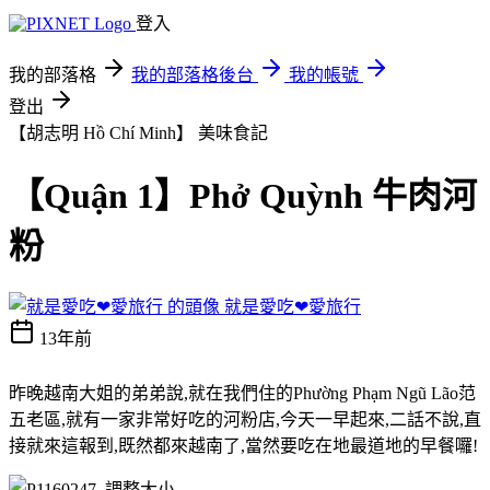
登入
我的部落格
我的部落格後台
我的帳號
登出
【胡志明 Hồ Chí Minh】
美味食記
【Quận 1】Phở Quỳnh 牛肉河
粉
就是愛吃❤愛旅行
13年前
昨晚越南大姐的弟弟說,就在我們住的Phường Phạm Ngũ Lão范
五老區,就有一家非常好吃的河粉店,今天一早起來,二話不說,直
接就來這報到,既然都來越南了,當然要吃在地最道地的早餐囉!