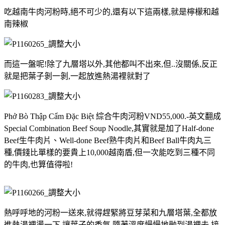
吃越南牛肉河粉時,絕不可少的,還有以下這兩樣,就是檸檬和越
南辣椒
而這一盤呢!除了九層塔以外,其他都叫不出來,但..沒關係,反正
就是把葉子剝一剝,一起放進熱湯裡就對了
Phở Bò Thập Cẩm Đặc Biệt 綜合牛肉河粉VND55,000.-英文翻成
Special Combination Beef Soup Noodle,其實就是加了Half-done
Beef生牛肉片、Well-done Beef熟牛肉片和Beef Ball牛肉丸三
種,價錢比單樣的要貴上10,000越南盾,但一次能吃到三種不同
的牛肉,也算值得啦!
熱呼呼地的河粉一送來,就得趕緊將豆芽菜和九層塔葉,全都放
進熱湯裡燙一下,讓葉子的香氣,隨著溫度慢慢地融到湯裡去,接