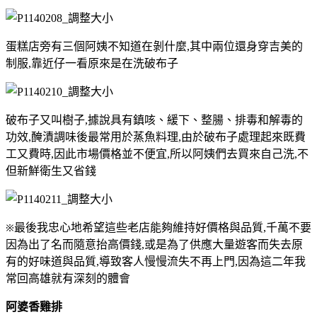
蛋糕店旁有三個阿姨不知道在剝什麼,其中兩位還身穿吉美的
制服,靠近仔一看原來是在洗破布子
破布子又叫樹子,據說具有鎮咳、緩下、整腸、排毒和解毒的
功效,醃漬調味後最常用於蒸魚料理,由於破布子處理起來既費
工又費時,因此市場價格並不便宜,所以阿姨們去買來自己洗,不
但新鮮衛生又省錢
※
最後我忠心地希望這些老店能夠維持好價格與品質,千萬不要
因為出了名而隨意抬高價錢,或是為了供應大量遊客而失去原
有的好味道與品質,導致客人慢慢流失不再上門,因為這二年我
常回高雄就有深刻的體會
阿婆香雞排