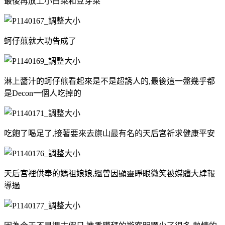
最後再放上小白菜和豆芽菜
蚵仔煎就大功告成了
淋上醬汁的蚵仔煎看起來是不是超誘人的,最後這一盤幾乎都
是Decon一個人吃掉的
吃飽了喝足了,接著要來去旗山最有名的天后宮祈求健康平安
天后宮裡供奉的媽祖娘娘,還曾因顯靈睜眼微笑被媒體大肆報
導過