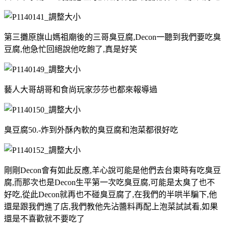
第三攤原旗山媽祖廟後的三哥臭豆腐,Decon一聽到我們要吃臭
豆腐,他急忙回絕說他吃飽了,真是好笑
藝人大哥胡哥和食尚玩家莎莎也都來報導過
臭豆腐50.-炸到外酥內軟的臭豆腐和泡菜都很好吃
剛剛Decon會有如此反應,羊心說可能是他們去台東時有吃臭豆
腐,而那次也是Decon生平第一次吃臭豆腐,可能是太臭了也不
好吃,從此Decon就再也不碰臭豆腐了,在我們的半哄半騙下,他
還是跟我們進了店,我們教他先沾醬料再配上泡菜試試看,如果
還是不喜歡就不要吃了