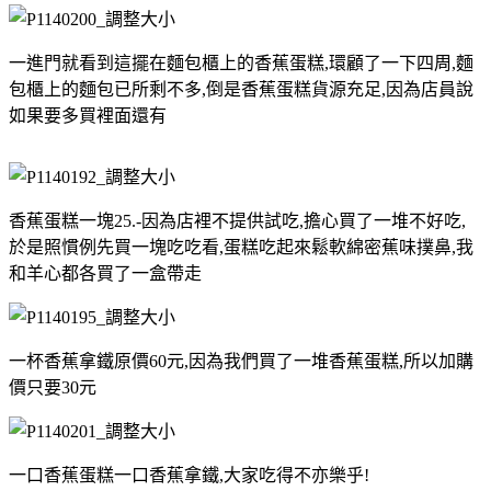
一進門就看到這擺在麵包櫃上的香蕉蛋糕,環顧了一下四周,麵
包櫃上的麵包已所剩不多,倒是香蕉蛋糕貨源充足,因為店員說
如果要多買裡面還有
香蕉蛋糕一塊25.-因為店裡不提供試吃,擔心買了一堆不好吃,
於是照慣例先買一塊吃吃看,蛋糕吃起來鬆軟綿密蕉味撲鼻,我
和羊心都各買了一盒帶走
一杯香蕉拿鐵原價60元,因為我們買了一堆香蕉蛋糕,所以加購
價只要30元
一口香蕉蛋糕一口香蕉拿鐵,大家吃得不亦樂乎!