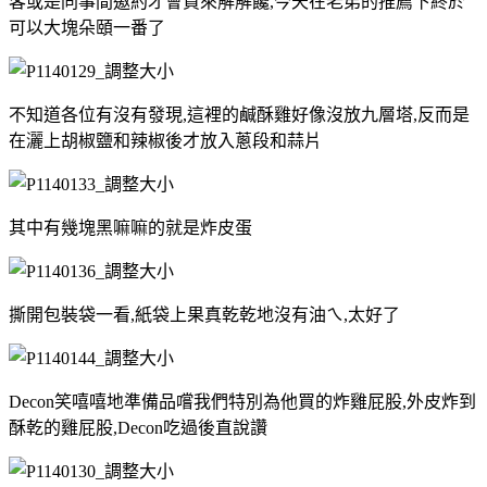
客或是同事間邀約才會買來解解饞,今天在老弟的推薦下終於
可以大塊朵頤一番了
不知道各位有沒有發現,這裡的鹹酥雞好像沒放九層塔,反而是
在灑上胡椒鹽和辣椒後才放入蔥段和蒜片
其中有幾塊黑嘛嘛的就是炸皮蛋
撕開包裝袋一看,紙袋上果真乾乾地沒有油ㄟ,太好了
Decon笑嘻嘻地準備品嚐我們特別為他買的炸雞屁股,外皮炸到
酥乾的雞屁股,Decon吃過後直說讚