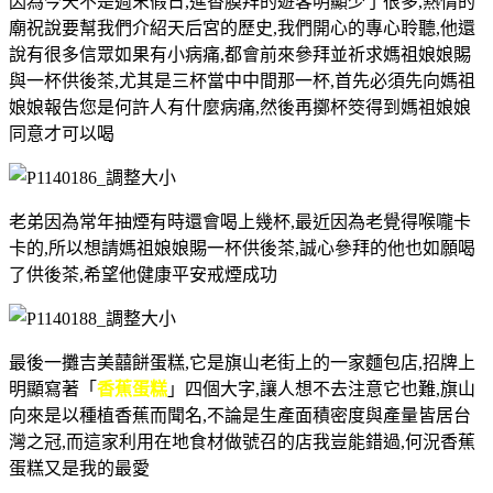
因為今天不是週末假日,進香膜拜的遊客明顯少了很多,熱情的
廟祝說要幫我們介紹天后宮的歷史,我們開心的專心聆聽,他還
說有很多信眾如果有小病痛,都會前來參拜並祈求媽祖娘娘賜
與一杯供後茶,尤其是三杯當中中間那一杯,首先必須先向媽祖
娘娘報告您是何許人有什麼病痛,然後再擲杯筊得到媽祖娘娘
同意才可以喝
老弟因為常年抽煙有時還會喝上幾杯,最近因為老覺得喉嚨卡
卡的,所以想請媽祖娘娘賜一杯供後茶,誠心參拜的他也如願喝
了供後茶,希望他健康平安戒煙成功
最後一攤吉美囍餅蛋糕,它是旗山老街上的一家麵包店,招牌上
明顯寫著「
香蕉蛋糕
」四個大字,讓人想不去注意它也難,旗山
向來是以種植香蕉而聞名,不論是生產面積密度與產量皆居台
灣之冠,而這家利用在地食材做號召的店我豈能錯過,何況香蕉
蛋糕又是我的最愛