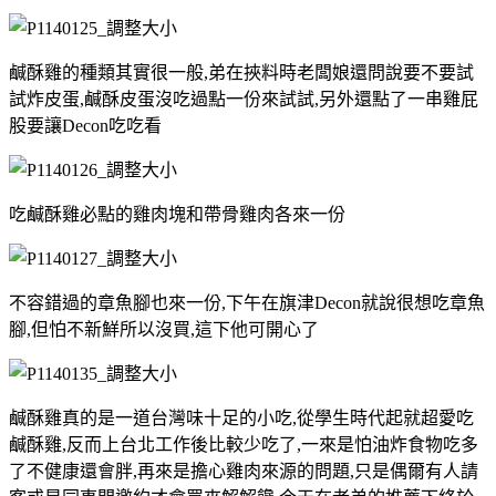
鹹酥雞的種類其實很一般,弟在挾料時老闆娘還問說要不要試
試炸皮蛋,鹹酥皮蛋沒吃過點一份來試試,另外還點了一串雞屁
股要讓Decon吃吃看
吃鹹酥雞必點的雞肉塊和帶骨雞肉各來一份
不容錯過的章魚腳也來一份,下午在旗津Decon就說很想吃章魚
腳,但怕不新鮮所以沒買,這下他可開心了
鹹酥雞真的是一道台灣味十足的小吃,從學生時代起就超愛吃
鹹酥雞,反而上台北工作後比較少吃了,一來是怕油炸食物吃多
了不健康還會胖,再來是擔心雞肉來源的問題,只是偶爾有人請