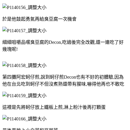
於是他鼓起勇氣再給臭豆腐一次機會
細細咀嚼品嚐臭豆腐的Decon,吃過後完全改觀,還一連吃了好
幾塊呢!
第四攤阿宏蚵仔煎,說到蚵仔煎Decon也有不好的初體驗,因為
他在台北吃到蚵仔不但沒煮熟還帶有腥味,嚇得他再也不敢吃
這裡是先將蚵仔放上鐵板上煎,淋上粉汁後再打顆蛋