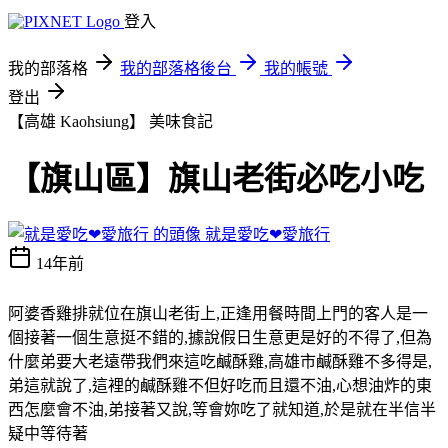
登入
我的部落格
我的部落格後台
我的帳號
登出
【高雄 Kaohsiung】
美味食記
【旗山區】旗山老街必吃小吃
就是愛吃❤愛旅行
14年前
阿婆香雞排就位在旗山老街上,正逢用餐時間上門的客人是一
個接著一個生意挺不錯的,據說假日生意更是好的不得了,但為
什麼弟要大老遠帶我們來這吃鹹酥雞,高雄市鹹酥雞不多得是,
弟這就說了,這裡的鹹酥雞不但好吃而且還不油,心想油炸的東
西怎麼會不油,弟接著又說,等會妳吃了就知道,於是就在半信半
疑中等待著