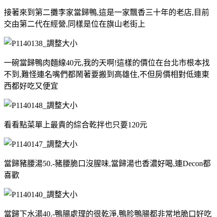
接著來到第二攤李家當歸鴨,這是一家飄香三十年的老店,目前
交由第二代在經營,同樣是位在旗山老街上
一碗當歸鴨肉麵線40元,我的天啊!這樣的價位在台北市根本找
不到,難怪連名嘴們都鬧著要搬到高雄住,不但房價相對低連東
西都好吃又便宜
看看點菜單上最貴的綜合乾拌也只要120元
當歸豬腰湯50.-豬腰脆口沒腥味,當歸湯也香濃好喝,連Decon都
喜歡
當歸下水湯40.-鴨腸處理的很乾淨,鴨胗鴨腸都非常地脆口好吃