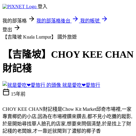
登入
我的部落格
我的部落格後台
我的帳號
登出
【吉隆坡 Kuala Lumpur】
國外旅遊
【吉隆坡】CHOY KEE CHAN
財記棧
就是愛吃❤愛旅行
15年前
CHOY KEE CHAN財記棧是Chow Kit Market邱奇市場裡,一家
專賣椰奶的小店,因為在市場裡鑽來鑽去,都不見小吃攤的蹤影,
於是開始尋找華人臉孔的店家,想要來問個清楚,於是找上了財
記棧的老闆娘,才一靠近就聞到了濃郁的椰子香