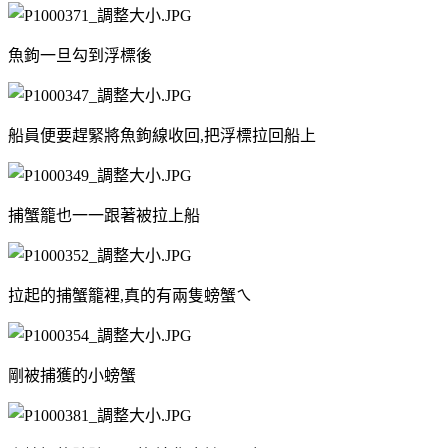
魚鉤一旦勾到浮標後
船員便要趕緊將魚鉤線收回,把浮標拉回船上
捕蟹籠也一一跟著被拉上船
拉起的捕蟹籠裡,真的有兩隻螃蟹ㄟ
剛被捕獲的小螃蟹