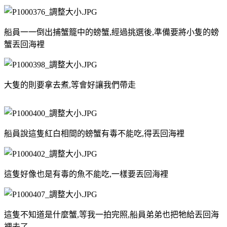
船員一一倒出捕蟹籠中的螃蟹,經過挑選後,準備要將小隻的螃
蟹丟回海裡
大隻的則要拿去煮,等會好讓我們帶走
船員說這隻紅白相間的螃蟹有毒不能吃,得丟回海裡
這隻好像也是有毒的魚不能吃,一樣要丟回海裡
這隻不知道是什麼蟹,等我一拍完照,船員弟弟也把牠給丟回海
裡去了