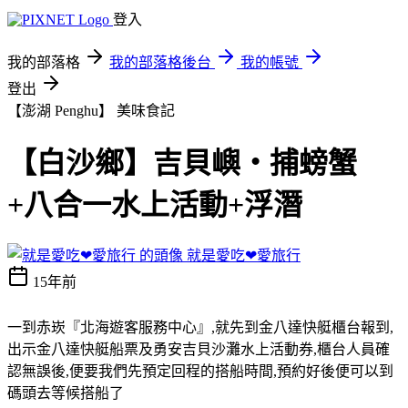
登入
我的部落格
我的部落格後台
我的帳號
登出
【澎湖 Penghu】
美味食記
【白沙鄉】吉貝嶼‧捕螃蟹
+八合一水上活動+浮潛
就是愛吃❤愛旅行
15年前
一到赤崁
『
北海遊客服務中心
』
,就先到金八達快艇櫃台報到,
出示金八達快艇船票及勇安吉貝沙灘水上活動券,櫃台人員確
認無誤後,便要我們先預定回程的搭船時間,預約好後便可以到
碼頭去等候搭船了