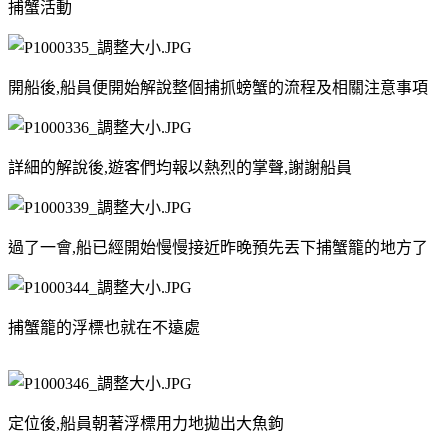
捕蟹活動
開船後,船員便開始解說整個捕抓螃蟹的流程及相關注意事項
詳細的解說後,遊客們均報以熱烈的掌聲,謝謝船員
過了一會,船已經開始慢慢接近昨晚預先丟下捕蟹籠的地方了
捕蟹籠的浮標也就在不遠處
定位後,船員朝著浮標用力地拋出大魚鉤