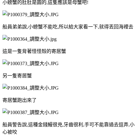
小螃蟹的肚肚是圓的,這隻應該是母蟹吧!
船員弟弟說,小螃蟹不能吃,所以給大家看一下,就得丟回海裡去
這是一隻背著怪怪殼的寄居蟹
另一隻寄居蟹
寄居蟹跑出來了
船員警告說,這種金錢鰻很兇,牙齒很利,手可不能靠過去逗弄,小
心被咬