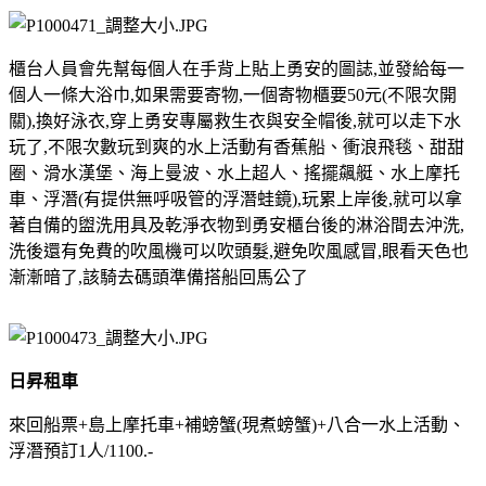
櫃台人員會先幫每個人在手背上貼上勇安的圖誌,並發給每一
個人一條大浴巾,如果需要寄物,一個寄物櫃要50元(不限次開
關),換好泳衣,穿上勇安專屬救生衣與安全帽後,就可以走下水
玩了,不限次數玩到爽的水上活動有香蕉船、衝浪飛毯、甜甜
圈、滑水漢堡、海上曼波、水上超人、搖擺飆艇、水上摩托
車、浮潛(有提供無呼吸管的浮潛蛙鏡),玩累上岸後,就可以拿
著自備的盥洗用具及乾淨衣物到勇安櫃台後的淋浴間去沖洗,
洗後還有免費的吹風機可以吹頭髮,避免吹風感冒,眼看天色也
漸漸暗了,該騎去碼頭準備搭船回馬公了
日昇租車
來回船票+島上摩托車+補螃蟹(現煮螃蟹)+八合一水上活動、
浮潛預訂1人/1100.-