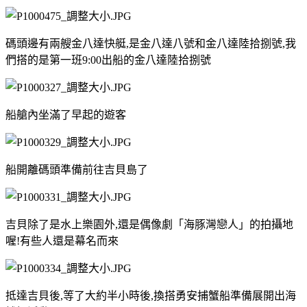
碼頭邊有兩艘金八達快艇,是金八達八號和金八達陸拾捌號,我
們搭的是第一班9:00出船的金八達陸拾捌號
船艙內坐滿了早起的遊客
船開離碼頭準備前往吉貝島了
吉貝除了是水上樂園外,還是偶像劇「海豚灣戀人」的拍攝地
喔!有些人還是幕名而來
抵達吉貝後,等了大約半小時後,換搭勇安捕蟹船準備展開出海