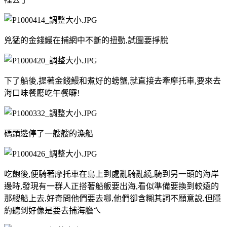
兇猛的金錢鰻在捕網中不斷的扭動,試圖要掙脫
下了船後,提著金錢鰻和煮好的螃蟹,就直接去牽摩托車,要來去
海口味餐廳吃午餐囉!
碼頭邊停了一艘艘的漁船
吃飽後,便騎著摩托車在島上到處亂騎亂繞,騎到另一頭的海岸
邊時,發現有一群人正搭著船舨要出海,看似準備要換到較遠的
那艘船上去,好奇問他們要去哪,他們卻含糊其詞不願意說,但隱
約聽到好像是要去捕海膽ㄟ