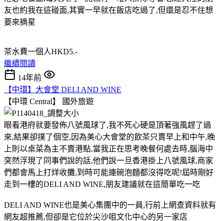
友也約我在這碰面,其實一早就在飯店吃過了,但還是忍不住想
要來摘星
茶水費一個人HKD5.-
繼續閱讀
14年前
【中環】大會堂 DELI AND WINE
【中環 Central】
國外旅遊
眼看港府就要發佈八號風球了,我不死心硬是頂著強風趕了過
來,結果卻撲了個空,因為美心大會堂的飲茶只賣早上和中午,晚
上則以桌菜為主不賣港點,當我正在思考晚餐何處去時,腦海中
突然浮現了同事們說的話,他們說一旦香港掛上八號風球,商家
們都會馬上打烊收攤,到時可能連碗泡麵都沒得吃呢!屆時剛好
走到一樓的DELI AND WINE,朋友建議就在這簡單吃一吃
DELI AND WINE也是美心集團中的一員,行前上網查資料就有
網友超推薦,但卻是它位於尖沙咀文化中心的另一家店