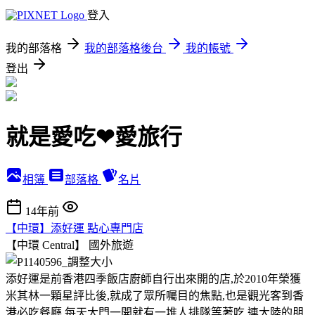
登入
我的部落格
我的部落格後台
我的帳號
登出
就是愛吃❤愛旅行
相簿
部落格
名片
14年前
【中環】添好運 點心專門店
【中環 Central】
國外旅遊
添好運是前香港四季飯店廚師自行出來開的店,於2010年榮獲
米其林一顆星評比後,就成了眾所囑目的焦點,也是觀光客到香
港必吃餐廳,每天大門一開就有一堆人排隊等著吃,連大陸的朋